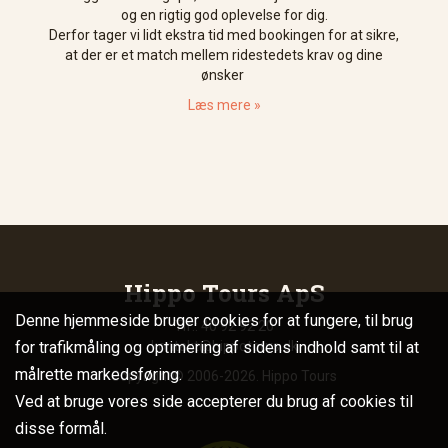
og en rigtig god oplevelse for dig.
Derfor tager vi lidt ekstra tid med bookingen for at sikre,
at der er et match mellem ridestedets krav og dine
ønsker
Læs mere »
Hippo Tours ApS
Denne hjemmeside bruger cookies for at fungere, til brug
Tlf.: 40 92 92 20
for trafikmåling og optimering af sidens indhold samt til at
kontakt@hippotours.dk
målrette markedsføring.
Copyright© 2006-2026. Hippo Tours
Ved at bruge vores side accepterer du brug af cookies til
disse formål.