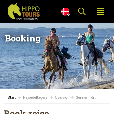

Booking
Start
Rejsedeltagere
Oversigt
Gennemført
Book rejse