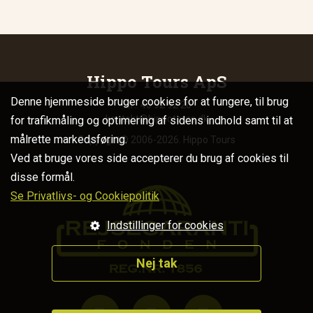
Hippo Tours ApS
Denne hjemmeside bruger cookies for at fungere, til brug
Tlf.: 40 92 92 20
kontakt@hippotours.dk
for trafikmåling og optimering af sidens indhold samt til at
målrette markedsføring.
Copyright© 2006-2026. Hippo Tours
Ved at bruge vores side accepterer du brug af cookies til
disse formål.
Se Privatlivs- og Cookiepolitik
Indstillinger for cookies
Nej tak