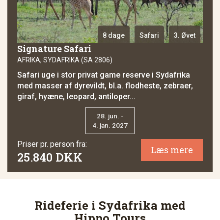
8 dage
Safari
3. Øvet
Signature Safari
AFRIKA, SYDAFRIKA (SA 2806)
Safari uge i stor privat game reserve i Sydafrika
med masser af dyrevildt, bl.a. flodheste, zebraer,
giraf, hyæne, leopard, antiloper...
28. jun. -
4. jan. 2027
Priser pr. person fra:
Læs mere
25.840 DKK
Rideferie i Sydafrika med
Hippo Tours