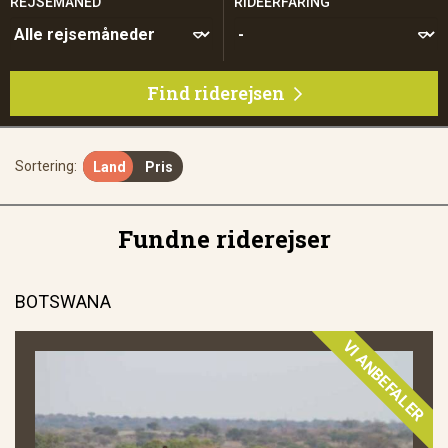
REJSEMÅNED
RIDEERFARING
Find riderejsen

Sortering:
Land
Pris
Fundne riderejser
BOTSWANA
VI ANBEFALER