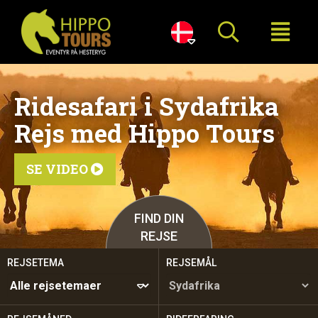

Ridesafari i Sydafrika
Rejs med Hippo Tours
SE VIDEO

FIND DIN
REJSE
REJSETEMA
REJSEMÅL