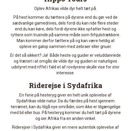
Oplev Afrikas vilde dyr helt tæt på.
På hest kommer du tættere på dyrene end du gør ved de
sædvanlige gamedrives, dels fordi du kan ride flere steder
end du kan køre, dels fordi dyrene ikke opfatter hest og
ryttere som truende på samme måde som firhjulstrækkere.
Man kommer derfor tættere på og kan være heldig at
opleve en galop sammen med zebraer eller gnuer.
Er det så sikkert? Ja! Både heste og guider er veluddannede
og trænet i at omgås de vilde dyr og guiden er naturligvis
udstyret med riffel i fald et af rovdyrene skulle vise for stor
interesse.
Riderejse i Sydafrika
En ferie på hesteryg giver en helt unik oplevelse af
Sydafrikas vilde natur. Da du færdes på hest igennem
terrænet, kan du tilgå nye områder, som ikke er tilgængelige
med bil eller bus. På hesteryg kommer du helt tæt på dyrene
og ser Afrika fra en anden vinkel.
Riderejser i Sydafrika giver en mere autentisk oplevelse af