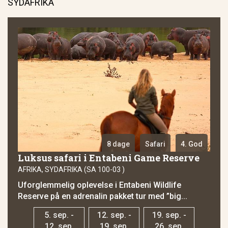
SYDAFRIKA
8 dage
Safari
4. God
Luksus safari i Entabeni Game Reserve
AFRIKA, SYDAFRIKA (SA 100-03 )
Uforglemmelig oplevelse i Entabeni Wildlife
Reserve på en adrenalin pakket tur med ”big...
5. sep. -
12. sep. -
19. sep. -
12. sep.
19. sep.
26. sep.