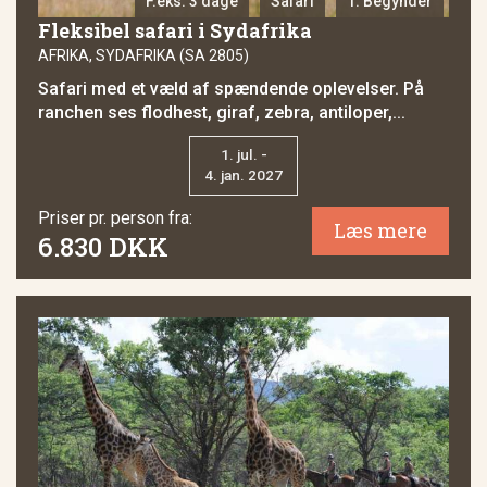
F.eks. 3 dage
Safari
1. Begynder
Fleksibel safari i Sydafrika
AFRIKA, SYDAFRIKA (SA 2805)
Safari med et væld af spændende oplevelser. På
ranchen ses flodhest, giraf, zebra, antiloper,...
1. jul. -
4. jan. 2027
Priser pr. person fra:
Læs mere
6.830 DKK