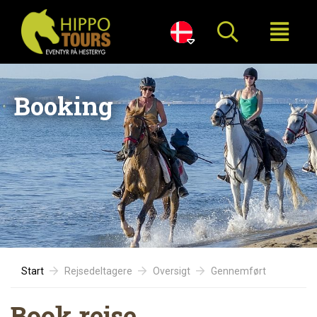

Booking
Start
Rejsedeltagere
Oversigt
Gennemført
Book rejse