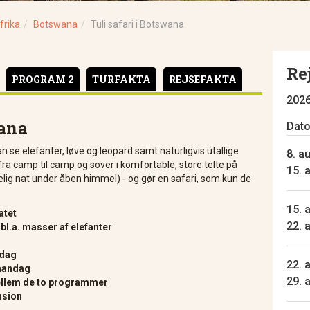
frika
Botswana
Tuli safari i Botswana
Re
PROGRAM 2
TURFAKTA
REJSEFAKTA
202
wana
Dat
n se elefanter, løve og leopard samt naturligvis utallige
8. au
fra camp til camp og sover i komfortable, store telte på
15. 
lig nat under åben himmel) - og gør en safari, som kun de
15. a
vatet
22. 
 bl.a. masser af elefanter
rdag
22. a
mandag
29. 
ellem de to programmer
nsion