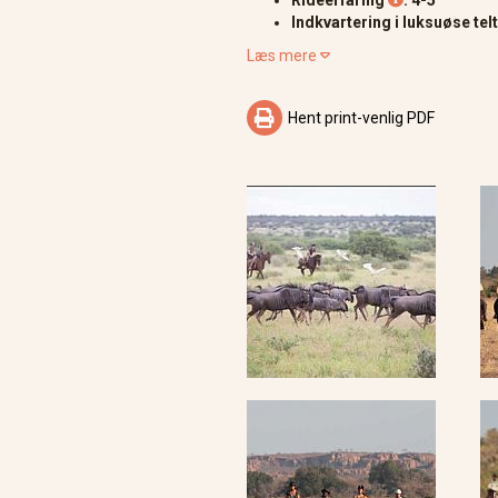
Rideerfaring
: 4-5

Indkvartering i luksuøse te
Læs mere


Hent print-venlig PDF