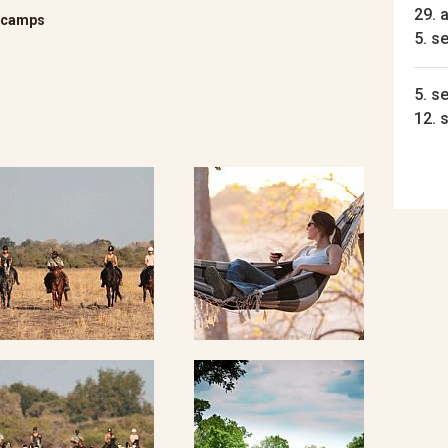
29. a
ltcamps
5. s
5. se
12. 