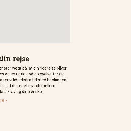
din rejse
r stor vægt på, at din riderejse bliver
s og en rigtig god oplevelse for dig.
tager vi lidt ekstra tid med bookingen
ikre, at der er et match mellem
dets krav og dine ønsker
re »