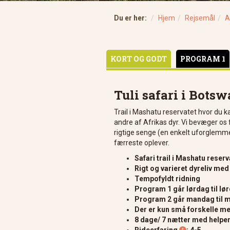
Du er her:
Hjem
Rejsemål
A
KORT OG GODT
PROGRAM 1
Tuli safari i Bots
Trail i Mashatu reservatet hvor du ka
andre af Afrikas dyr. Vi bevæger os 
rigtige senge (en enkelt uforglemme
færreste oplever.
Safari trail i Mashatu reser
Rigt og varieret dyreliv med
Tempofyldt ridning
Program 1 går lørdag til lø
Program 2 går mandag til 
Der er kun små forskelle m
8 dage/ 7 nætter med helpe