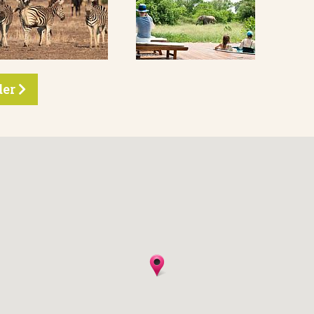
eder
