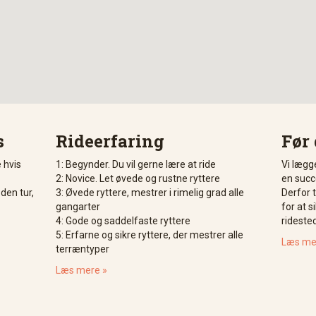
s
Rideerfaring
Før 
e hvis
1: Begynder. Du vil gerne lære at ride
Vi lægge
2: Novice. Let øvede og rustne ryttere
en succe
en tur,
3: Øvede ryttere, mestrer i rimelig grad alle
Derfor 
gangarter
for at s
4: Gode og saddelfaste ryttere
rideste
5: Erfarne og sikre ryttere, der mestrer alle
Læs me
terræntyper
Læs mere »