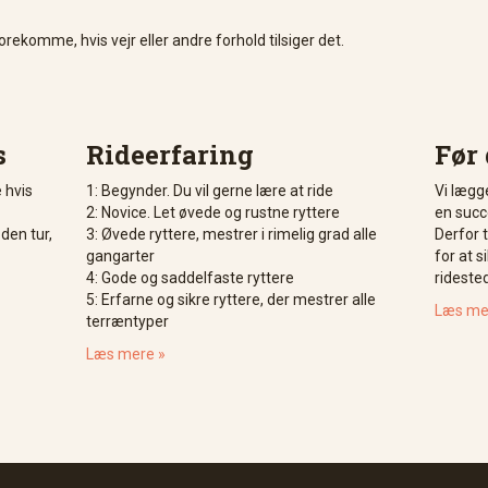
ekomme, hvis vejr eller andre forhold tilsiger det.
s
Rideerfaring
Før 
e hvis
1: Begynder. Du vil gerne lære at ride
Vi lægge
2: Novice. Let øvede og rustne ryttere
en succe
en tur,
3: Øvede ryttere, mestrer i rimelig grad alle
Derfor 
gangarter
for at s
4: Gode og saddelfaste ryttere
rideste
5: Erfarne og sikre ryttere, der mestrer alle
Læs me
terræntyper
Læs mere »