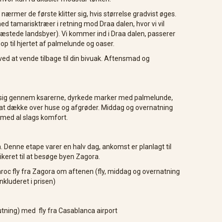
ærmer de første klitter sig, hvis størrelse gradvist øges.
ed tamarisktræer i retning mod Draa dalen, hvor vi vil
æstede landsbyer). Vi kommer ind i Draa dalen, passerer
 op til hjertet af palmelunde og oaser.
ved at vende tilbage til din bivuak. Aftensmad og
or sig gennem ksarerne, dyrkede marker med palmelunde,
 at dække over huse og afgrøder. Middag og overnatning
 med al slags komfort.
. Denne etape varer en halv dag, ankomst er planlagt til
ikeret til at besøge byen Zagora.
aroc fly fra Zagora om aftenen (fly, middag og overnatning
nkluderet i prisen)
utning) med fly fra Casablanca airport