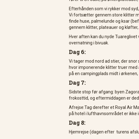
Efterhånden som vi rykker mod syd, n
Vi fortsætter gennem store klitter m
finde huse, palmelunde og ksar (bef
gennem klitter, plateauer og kløfter,
Hver aften kan du nyde Tuareglivet 
overnatning i bivuak.
Dag 6:
Vi tager mod nord ad stier, der sn
hvor imponerende klitter truer med
på en campingplads midt i ørkenen,
Dag 7:
Sidste stop før afgang: byen Zagora
frokosttid, og eftermiddagen er ded
Afrejse:Tag derefter et Royal Air M
på hotel i lufthavnsområdet er ikke i
Dag 8:
Hjemrejse (dagen efter turens afsl