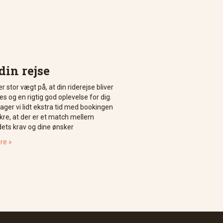
din rejse
r stor vægt på, at din riderejse bliver
s og en rigtig god oplevelse for dig.
tager vi lidt ekstra tid med bookingen
ikre, at der er et match mellem
dets krav og dine ønsker
re »