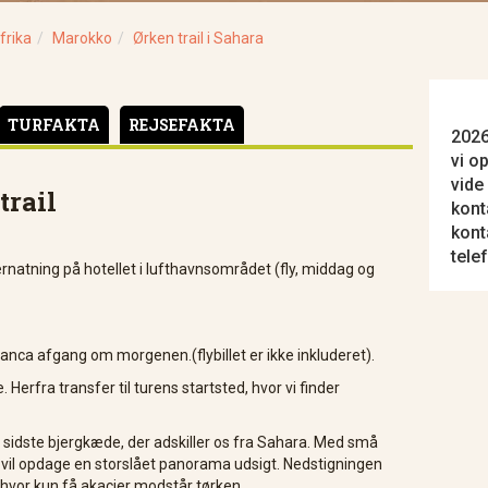
frika
Marokko
Ørken trail i Sahara
TURFAKTA
REJSEFAKTA
2026
vi o
vide
trail
kont
kont
tele
rnatning på hotellet i lufthavnsområdet (fly, middag og
nca afgang om morgenen.(flybillet er ikke inkluderet).
Herfra transfer til turens startsted, hvor vi finder
n sidste bjergkæde, der adskiller os fra Sahara. Med små
 vi vil opdage en storslået panorama udsigt. Nedstigningen
, hvor kun få akacier modstår tørken.