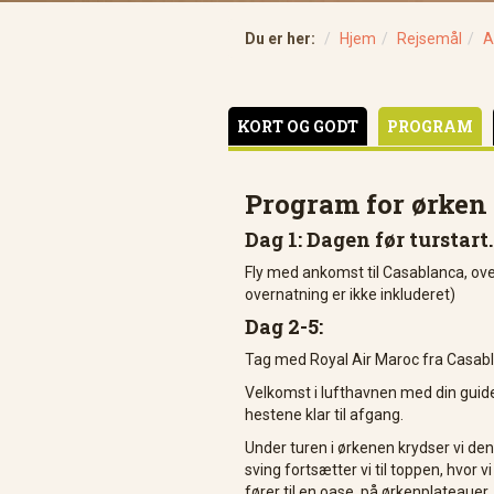
Du er her:
Hjem
Rejsemål
A
KORT OG GODT
PROGRAM
Program for ørken 
Dag 1: Dagen før turstart.
Fly med ankomst til Casablanca, ove
overnatning er ikke inkluderet)
Dag 2-5:
Tag med Royal Air Maroc fra Casabla
Velkomst i lufthavnen med din guide. 
hestene klar til afgang.
Under turen i ørkenen krydser vi de
sving fortsætter vi til toppen, hvor
fører til en oase, på ørkenplateauer