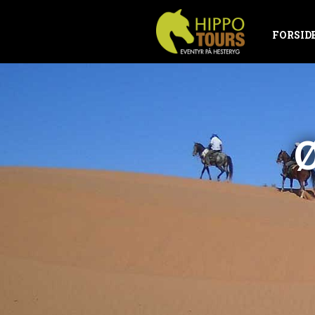
FORSID
Ø