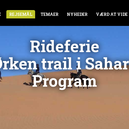
E
REJSEMÅL
TEMAER
NYHEDER
VÆRD AT VIDE
Rideferie
rken trail i Saha
Program