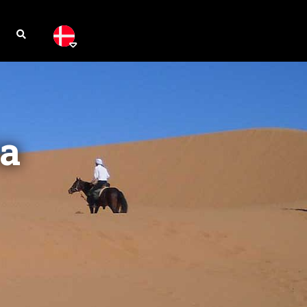


ra