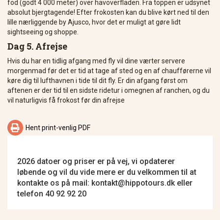
fod (godt 4 000 meter) over havoverfladen. Fra toppen er udsynet
absolut bjergtagende! Efter frokosten kan du blive kørt ned til den
lille nærliggende by Ajusco, hvor det er muligt at gøre lidt
sightseeing og shoppe.
Dag 5. Afrejse
Hvis du har en tidlig afgang med fly vil dine værter servere
morgenmad før det er tid at tage af sted og en af chaufførerne vil
køre dig til lufthavnen i tide til dit fly. Er din afgang først om
aftenen er der tid til en sidste ridetur i omegnen af ranchen, og du
vil naturligvis få frokost før din afrejse

Hent print-venlig PDF
2026 datoer og priser er på vej, vi opdaterer
løbende og vil du vide mere er du velkommen til at
kontakte os på mail: kontakt@hippotours.dk eller
telefon 40 92 92 20