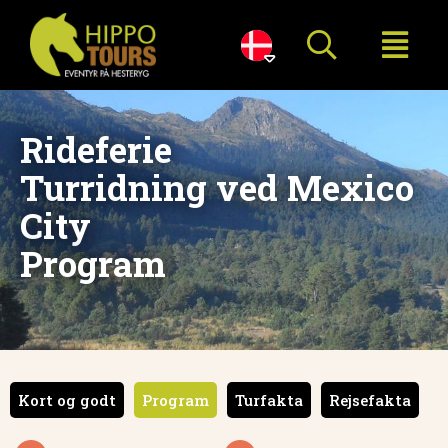

Rideferie
Turridning ved Mexico
City
Program
Kort og godt
Program
Turfakta
Rejsefakta