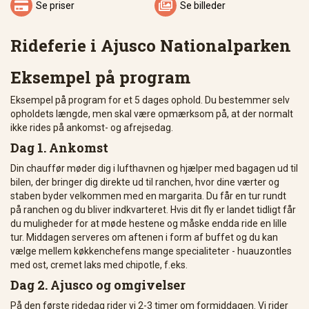


Se priser
Se billeder
Rideferie i Ajusco Nationalparken
Eksempel på program
Eksempel på program for et 5 dages ophold. Du bestemmer selv
opholdets længde, men skal være opmærksom på, at der normalt
ikke rides på ankomst- og afrejsedag.
Dag 1. Ankomst
Din chauffør møder dig i lufthavnen og hjælper med bagagen ud til
bilen, der bringer dig direkte ud til ranchen, hvor dine værter og
staben byder velkommen med en margarita. Du får en tur rundt
på ranchen og du bliver indkvarteret. Hvis dit fly er landet tidligt får
du muligheder for at møde hestene og måske endda ride en lille
tur. Middagen serveres om aftenen i form af buffet og du kan
vælge mellem køkkenchefens mange specialiteter - huauzontles
med ost, cremet laks med chipotle, f.eks.
Dag 2. Ajusco og omgivelser
På den første ridedag rider vi 2-3 timer om formiddagen. Vi rider