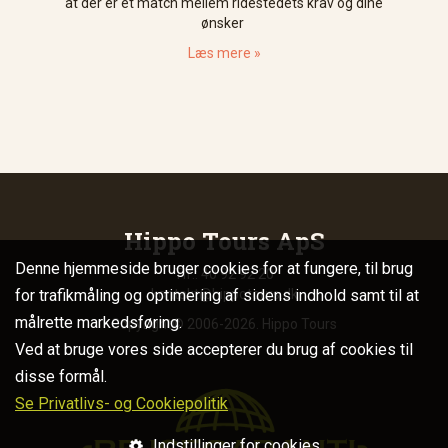
at der er et match mellem ridestedets krav og dine
ønsker
Læs mere »
Hippo Tours ApS
Denne hjemmeside bruger cookies for at fungere, til brug
Tlf.: 40 92 92 20
for trafikmåling og optimering af sidens indhold samt til at
kontakt@hippotours.dk
målrette markedsføring.
Copyright© 2006-2026. Hippo Tours
Ved at bruge vores side accepterer du brug af cookies til
disse formål.
Se Privatlivs- og Cookiepolitik
Indstillinger for cookies