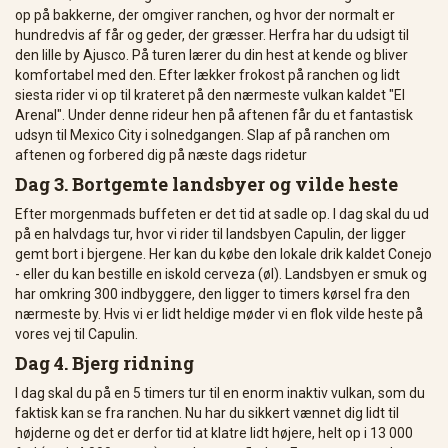
op på bakkerne, der omgiver ranchen, og hvor der normalt er
hundredvis af får og geder, der græsser. Herfra har du udsigt til
den lille by Ajusco. På turen lærer du din hest at kende og bliver
komfortabel med den. Efter lækker frokost på ranchen og lidt
siesta rider vi op til krateret på den nærmeste vulkan kaldet "El
Arenal". Under denne rideur hen på aftenen får du et fantastisk
udsyn til Mexico City i solnedgangen. Slap af på ranchen om
aftenen og forbered dig på næste dags ridetur
Dag 3. Bortgemte landsbyer og vilde heste
Efter morgenmads buffeten er det tid at sadle op. I dag skal du ud
på en halvdags tur, hvor vi rider til landsbyen Capulin, der ligger
gemt bort i bjergene. Her kan du købe den lokale drik kaldet Conejo
- eller du kan bestille en iskold cerveza (øl). Landsbyen er smuk og
har omkring 300 indbyggere, den ligger to timers kørsel fra den
nærmeste by. Hvis vi er lidt heldige møder vi en flok vilde heste på
vores vej til Capulin.
Dag 4. Bjerg ridning
I dag skal du på en 5 timers tur til en enorm inaktiv vulkan, som du
faktisk kan se fra ranchen. Nu har du sikkert vænnet dig lidt til
højderne og det er derfor tid at klatre lidt højere, helt op i 13 000