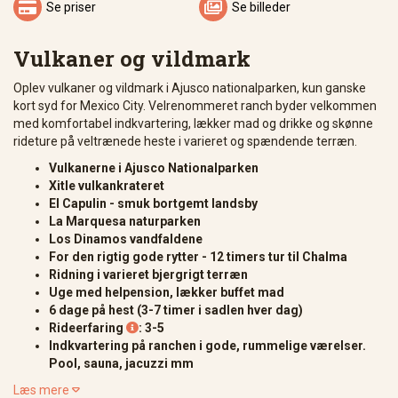


Se priser
Se billeder
Vulkaner og vildmark
Oplev vulkaner og vildmark i Ajusco nationalparken, kun ganske
kort syd for Mexico City. Velrenommeret ranch byder velkommen
med komfortabel indkvartering, lækker mad og drikke og skønne
rideture på veltrænede heste i varieret og spændende terræn.
Vulkanerne i Ajusco Nationalparken
Xitle vulkankrateret
El Capulin - smuk bortgemt landsby
La Marquesa naturparken
Los Dinamos vandfaldene
For den rigtig gode rytter - 12 timers tur til Chalma
Ridning i varieret bjergrigt terræn
Uge med helpension, lækker buffet mad
6 dage på hest (3-7 timer i sadlen hver dag)
Rideerfaring
: 3-5

Indkvartering på ranchen i gode, rummelige værelser.
Pool, sauna, jacuzzi mm
Læs mere
