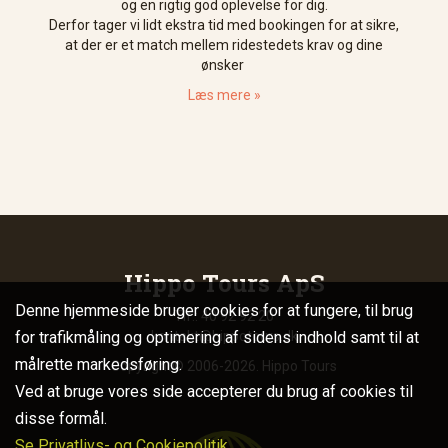
og en rigtig god oplevelse for dig.
Derfor tager vi lidt ekstra tid med bookingen for at sikre,
at der er et match mellem ridestedets krav og dine
ønsker
Læs mere »
Hippo Tours ApS
Denne hjemmeside bruger cookies for at fungere, til brug
Tlf.: 40 92 92 20
for trafikmåling og optimering af sidens indhold samt til at
kontakt@hippotours.dk
målrette markedsføring.
Copyright© 2006-2026. Hippo Tours
Ved at bruge vores side accepterer du brug af cookies til
disse formål.
Se Privatlivs- og Cookiepolitik