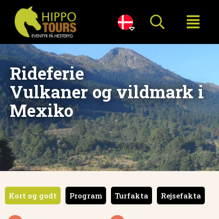

Rideferie
Vulkaner og vildmark i
Mexiko
Kort og godt
Program
Turfakta
Rejsefakta