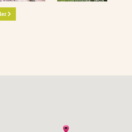
eder
