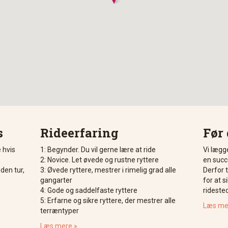
s
Rideerfaring
Før 
e hvis
1: Begynder. Du vil gerne lære at ride
Vi lægge
2: Novice. Let øvede og rustne ryttere
en succe
en tur,
3: Øvede ryttere, mestrer i rimelig grad alle
Derfor 
gangarter
for at s
4: Gode og saddelfaste ryttere
rideste
5: Erfarne og sikre ryttere, der mestrer alle
Læs me
terræntyper
Læs mere »