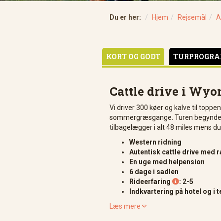
Du er her:
Hjem
Rejsemål
A
KORT OG GODT
TURPROGR
Cattle drive i Wy
Vi driver 300 køer og kalve til topp
sommergræsgange. Turen begynder v
tilbagelægger i alt 48 miles mens du
Western ridning
Autentisk cattle drive med
En uge med helpension
6 dage i sadlen
Rideerfaring
: 2-5

Indkvartering på hotel og i 
Læs mere
