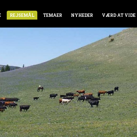
E
REJSEMÅL
TEMAER
NYHEDER
VÆRD AT VIDE