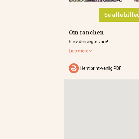
Se alle bill
Om ranchen
Prøv den ægte vare!
Læs mere


Hent print-venlig PDF