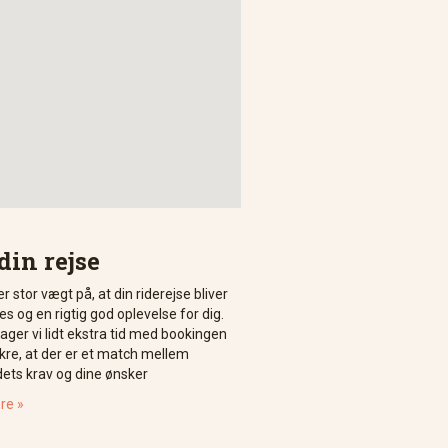
din rejse
r stor vægt på, at din riderejse bliver
s og en rigtig god oplevelse for dig.
tager vi lidt ekstra tid med bookingen
ikre, at der er et match mellem
dets krav og dine ønsker
re »