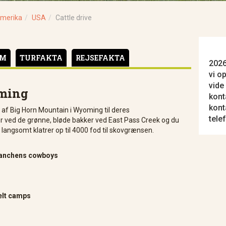
merika
USA
Cattle drive
AM
TURFAKTA
REJSEFAKTA
2026
vi o
vide
oming
kont
kont
en af Big Horn Mountain i Wyoming til deres
tele
ed de grønne, bløde bakker ved East Pass Creek og du
 langsomt klatrer op til 4000 fod til skovgrænsen.
 ranchens cowboys
telt camps