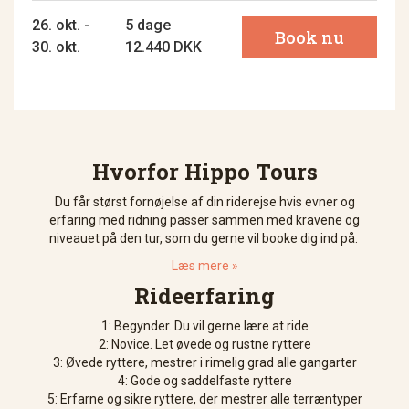
26. okt. -
5 dage
Book nu
30. okt.
12.440 DKK
Hvorfor Hippo Tours
Du får størst fornøjelse af din riderejse hvis evner og
erfaring med ridning passer sammen med kravene og
niveauet på den tur, som du gerne vil booke dig ind på.
Læs mere »
Rideerfaring
1: Begynder. Du vil gerne lære at ride
2: Novice. Let øvede og rustne ryttere
3: Øvede ryttere, mestrer i rimelig grad alle gangarter
4: Gode og saddelfaste ryttere
5: Erfarne og sikre ryttere, der mestrer alle terræntyper