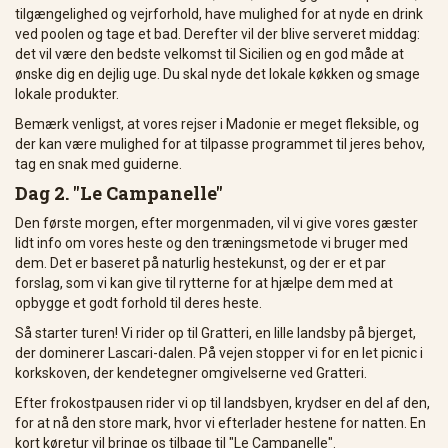
tilgængelighed og vejrforhold, have mulighed for at nyde en drink
ved poolen og tage et bad. Derefter vil der blive serveret middag:
det vil være den bedste velkomst til Sicilien og en god måde at
ønske dig en dejlig uge. Du skal nyde det lokale køkken og smage
lokale produkter.
Bemærk venligst, at vores rejser i Madonie er meget fleksible, og
der kan være mulighed for at tilpasse programmet til jeres behov,
tag en snak med guiderne.
Dag 2. "Le Campanelle"
Den første morgen, efter morgenmaden, vil vi give vores gæster
lidt info om vores heste og den træningsmetode vi bruger med
dem. Det er baseret på naturlig hestekunst, og der er et par
forslag, som vi kan give til rytterne for at hjælpe dem med at
opbygge et godt forhold til deres heste.
Så starter turen! Vi rider op til Gratteri, en lille landsby på bjerget,
der dominerer Lascari-dalen. På vejen stopper vi for en let picnic i
korkskoven, der kendetegner omgivelserne ved Gratteri.
Efter frokostpausen rider vi op til landsbyen, krydser en del af den,
for at nå den store mark, hvor vi efterlader hestene for natten. En
kort køretur vil bringe os tilbage til "Le Campanelle".