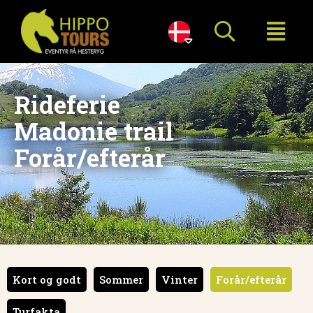

Rideferie
Madonie trail
Forår/efterår
Kort og godt
Sommer
Vinter
Forår/efterår
Turfakta