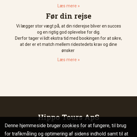
Læs mere »
Før din rejse
Vi lægger stor vægt på, at din riderejse bliver en succes
og en rigtig god oplevelse for dig.
Derfor tager vi lidt ekstra tid med bookingen for at sikre,
at der er et match mellem ridestedets krav og dine
ønsker
Læs mere »
Hippo Tours ApS
Denne hjemmeside bruger cookies for at fungere, til brug
Tlf.: 40 92 92 20
for trafikmåling og optimering af sidens indhold samt til at
kontakt@hippotours.dk