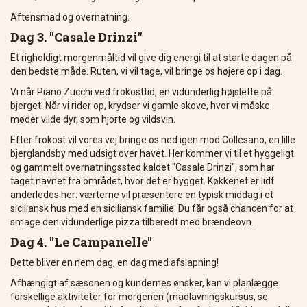
Aftensmad og overnatning.
Dag 3. "Casale Drinzi"
Et righoldigt morgenmåltid vil give dig energi til at starte dagen på
den bedste måde. Ruten, vi vil tage, vil bringe os højere op i dag.
Vi når Piano Zucchi ved frokosttid, en vidunderlig højslette på
bjerget. Når vi rider op, krydser vi gamle skove, hvor vi måske
møder vilde dyr, som hjorte og vildsvin.
Efter frokost vil vores vej bringe os ned igen mod Collesano, en lille
bjerglandsby med udsigt over havet. Her kommer vi til et hyggeligt
og gammelt overnatningssted kaldet "Casale Drinzi", som har
taget navnet fra området, hvor det er bygget. Køkkenet er lidt
anderledes her: værterne vil præsentere en typisk middag i et
siciliansk hus med en siciliansk familie. Du får også chancen for at
smage den vidunderlige pizza tilberedt med brændeovn.
Dag 4. "Le Campanelle"
Dette bliver en nem dag, en dag med afslapning!
Afhængigt af sæsonen og kundernes ønsker, kan vi planlægge
forskellige aktiviteter for morgenen (madlavningskursus, se