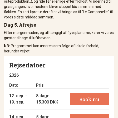
osteproduktion..), og ride før eller lige efter frokost. Vi rider ned til
græsgangen, hvor hestene bliver sluppet løs sammen med
flokken. En kort køretur derefter vil bringe os til "Le Campanelle" til
vores sidste middag sammen.
Dag 5. Afrejse
Efter morgenmaden, og afhængigt af flyveplanerne, kører vi vores
gæster tilbage til lufthavnen.
NB:
Programmet kan ændres som følge af lokale forhold,
herunder vejret.
Rejsedatoer
2026
Dato
Pris
12. sep. -
8 dage
Book nu
19. sep.
15.300 DKK
14. sep. -
5 dage