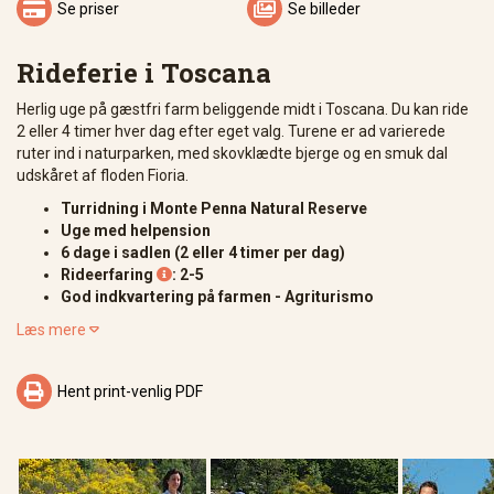


Se priser
Se billeder
Rideferie i Toscana
Herlig uge på gæstfri farm beliggende midt i Toscana. Du kan ride
2 eller 4 timer hver dag efter eget valg. Turene er ad varierede
ruter ind i naturparken, med skovklædte bjerge og en smuk dal
udskåret af floden Fioria.
Turridning i Monte Penna Natural Reserve
Uge med helpension
6 dage i sadlen (2 eller 4 timer per dag)
Rideerfaring
: 2-5

God indkvartering på farmen - Agriturismo
Læs mere


Hent print-venlig PDF