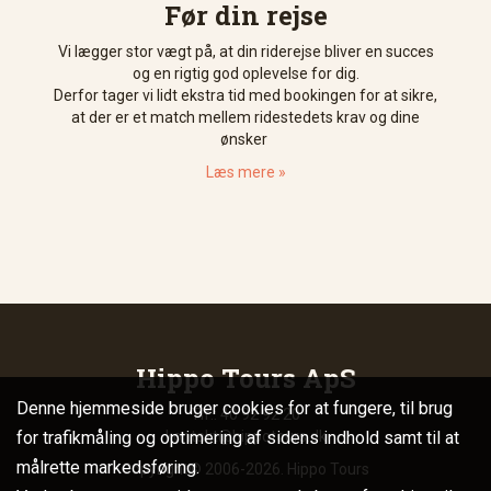
Før din rejse
Vi lægger stor vægt på, at din riderejse bliver en succes
og en rigtig god oplevelse for dig.
Derfor tager vi lidt ekstra tid med bookingen for at sikre,
at der er et match mellem ridestedets krav og dine
ønsker
Læs mere »
Hippo Tours ApS
Denne hjemmeside bruger cookies for at fungere, til brug
Tlf.: 40 92 92 20
for trafikmåling og optimering af sidens indhold samt til at
kontakt@hippotours.dk
målrette markedsføring.
Copyright© 2006-2026. Hippo Tours