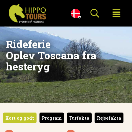

Rideferie
Oplev Toscana fra
hesteryg
Kort og godt
Program
Turfakta
Rejsefakta