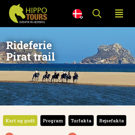

Rideferie
Pirat trail
Kort og godt
Program
Turfakta
Rejsefakta