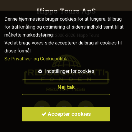
Hippo Tours ApS
Denne hjemmeside bruger cookies for at fungere, til brug
Tlf.: 40 92 92 20
for trafikmåling og optimering af sidens indhold samt til at
kontakt@hippotours.dk
målrette markedsføring.
Copyright© 2006-2026. Hippo Tours
Ved at bruge vores side accepterer du brug af cookies til
disse formål.
Se Privatlivs- og Cookiepolitik
Indstillinger for cookies
Nej tak



Accepter cookies