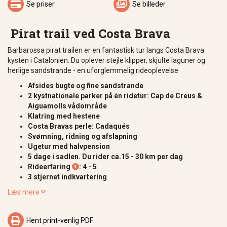


Se priser
Se billeder
Pirat trail ved Costa Brava
Barbarossa pirat trailen er en fantastisk tur langs Costa Brava
kysten i Catalonien. Du oplever stejle klipper, skjulte laguner og
herlige sandstrande - en uforglemmelig rideoplevelse
Afsides bugte og fine sandstrande
2 kystnationale parker på én ridetur: Cap de Creus &
Aiguamolls vådområde
Klatring med hestene
Costa Bravas perle: Cadaqués
Svømning, ridning og afslapning
Ugetur med halvpension
5 dage i sadlen. Du rider ca.15 - 30 km per dag
Rideerfaring
: 4 - 5

3 stjernet indkvartering
Læs mere


Hent print-venlig PDF