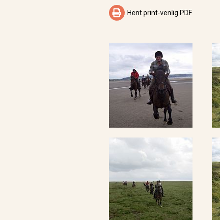

Hent print-venlig PDF