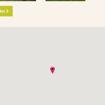
eder
