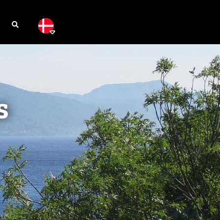


s