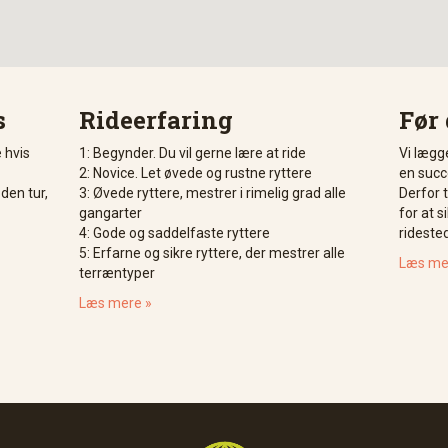
s
Rideerfaring
Før 
e hvis
1: Begynder. Du vil gerne lære at ride
Vi lægge
2: Novice. Let øvede og rustne ryttere
en succe
en tur,
3: Øvede ryttere, mestrer i rimelig grad alle
Derfor 
gangarter
for at s
4: Gode og saddelfaste ryttere
rideste
5: Erfarne og sikre ryttere, der mestrer alle
Læs me
terræntyper
Læs mere »