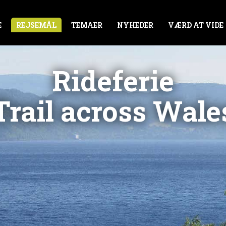
E
REJSEMÅL
TEMAER
NYHEDER
VÆRD AT VIDE
Rideferie
Trail across Wale