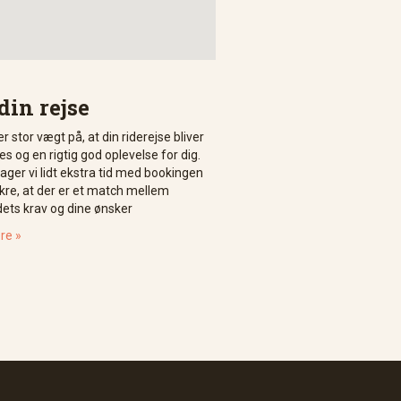
din rejse
r stor vægt på, at din riderejse bliver
s og en rigtig god oplevelse for dig.
tager vi lidt ekstra tid med bookingen
ikre, at der er et match mellem
dets krav og dine ønsker
re »