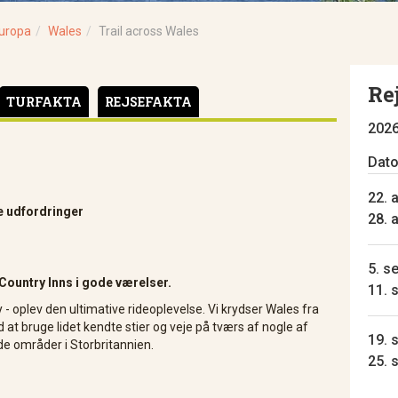
uropa
Wales
Trail across Wales
Re
TURFAKTA
REJSEFAKTA
202
Dat
22. a
e udfordringer
28. 
5. se
Country Inns i gode værelser.
11. 
ay - oplev den ultimative rideoplevelse. Vi krydser Wales fra
d at bruge lidet kendte stier og veje på tværs af nogle af
19. s
e områder i Storbritannien.
25. 