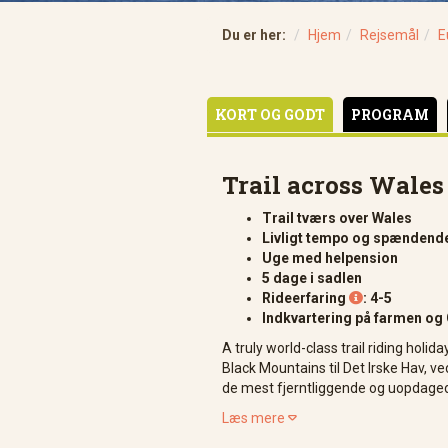
Du er her:
Hjem
Rejsemål
E
KORT OG GODT
PROGRAM
Trail across Wales
Trail tværs over Wales
Livligt tempo og spændend
Uge med helpension
5 dage i sadlen
Rideerfaring
: 4-5

Indkvartering på farmen og 
A truly world-class trail riding holid
Black Mountains til Det Irske Hav, ve
de mest fjerntliggende og uopdaged
Læs mere
