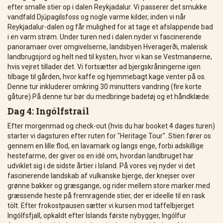
efter smalle stier op i dalen Reykjadalur. Vi passerer det smukke
vandfald Djúpagilsfoss og nogle varme kilder, inden vi når
Reykjadalur-dalen og får mulighed for at tage et afslappende bad
i en varm strøm. Under turen ned i dalen nyder vi fascinerende
panoramaer over omgivelserne, landsbyen Hveragerði, malerisk
landbrugsjord og helt ned til kysten, hvor vi kan se Vestmanøerne,
hvis vejret tillader det. Vi fortsætter ad bjergskråningerne igen
tilbage til gården, hvor kaffe og hjemmebagt kage venter på os.
Denne tur inkluderer omkring 30 minutters vandring (fire korte
gåture) På denne tur bør du medbringe badetøj og et håndklæde.
Dag 4: Ingólfstrail
Efter morgenmad og check-out (hvis du har booket 4 dages turen)
starter vi dagsturen efter ruten for "Heritage Tour". Stien fører os
gennem en lille flod, en lavamark og langs enge, forbi adskillige
hestefarme, der giver os en idé om, hvordan landbruget har
udviklet sig i de sidste årtier i Island. På vores vej nyder vi det
fascinerende landskab af vulkanske bjerge, der knejser over
grønne bakker og græsgange, og rider mellem store marker med
græssende heste på fremragende stier, der er ideelle til en rask
tölt. Efter frokostpausen sætter vi kursen mod taffelbjerget
Ingólfsfjall, opkaldt efter Islands første nybygger, Ingólfur