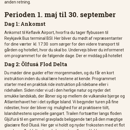
anden retning.
Perioden 1. maj til 30. september
Dag 1: Ankomst
Ankomst til Keflavik Airport, hvorfra du tager flybussen til
Reykjavik Bus terminal BSI. Her bliver du mødt af repræsentanter
for dine værter kl. 17:30 som sørger for den videre transport til
gården og hotellet, hvor du skal bo. Undervejs bliver du informeret
om programmet for de følgende dage. Der er middag på hotellet
Dag 2: Ölfusá Flod Delta
Du møder dine guider efter morgenmaden, og du får en kort
instruktion inden du skal lære hestene at kende. Programmet
starter med en praktisk ride instruktion på ridebane eller i
ridehallen. Siden rider vi ud i den herlige natur og nyder det
smukke landskab, der åbner sig op mellem de vulkanske bjerge og
Atlanterhavet her i det sydlige Island. Vi begynder turen på fine
ridestier, hvor der bliver rig mulighed for at praktisere tölt,
Islandshestens specielle gangart. Trailen fortsætter langs floden
Gljúfurá til en gammel gravplads beliggende tæt på den mægtige
glaciære flod Ölusá. Her gør vi holdt og nyder frokosten med et flot