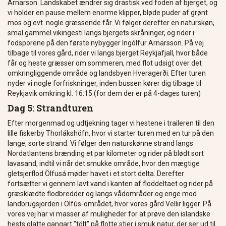
Arnarson. Landskabet ændrer sig drastisk ved foden af ​​bjerget, og
vi holder en pause mellem enorme klipper, bløde puder af grønt
mos og evt. nogle græssende får. Vi følger derefter en naturskøn,
smal gammel vikingesti langs bjergets skråninger, og rider i
fodsporene på den første nybygger Ingólfur Arnarsson. På vej
tilbage til vores gård, rider vi langs bjerget Reykjafjall, hvor både
får og heste græsser om sommeren, med flot udsigt over det
omkringliggende område og landsbyen Hveragerði. Efter turen
nyder vi nogle forfriskninger, inden bussen kører dig tilbage til
Reykjavik omkring kl. 16:15 (for dem der er på 4-dages turen)
Dag 5: Strandturen
Efter morgenmad og udtjekning tager vi hestene i traileren til den
lille fiskerby Thorlákshöfn, hvor vi starter turen med en tur på den
lange, sorte strand. Vi følger den naturskønne strand langs
Nordatlantens brænding et par kilometer og rider på blødt sort
lavasand, indtil vi når det smukke område, hvor den mægtige
gletsjerflod Ölfusá møder havet i et stort delta. Derefter
fortsætter vi gennem lavt vand i kanten af ​​floddeltaet og rider på
græsklædte flodbredder og langs vådområder og enge mod
landbrugsjorden i Ölfús-området, hvor vores gård Vellir ligger. På
vores vej har vi masser af muligheder for at prøve den islandske
hests glatte gangart "tölt" på flotte stier i smuk natur, der ser ud til