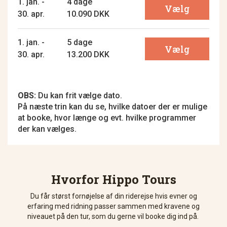
1. jan. -
4 dage
Vælg
30. apr.
10.090 DKK
1. jan. -
5 dage
Vælg
30. apr.
13.200 DKK
OBS:
Du kan frit vælge dato.
På næste trin kan du se, hvilke datoer der er mulige
at booke, hvor længe og evt. hvilke programmer
der kan vælges.
Hvorfor Hippo Tours
Du får størst fornøjelse af din riderejse hvis evner og
erfaring med ridning passer sammen med kravene og
niveauet på den tur, som du gerne vil booke dig ind på.