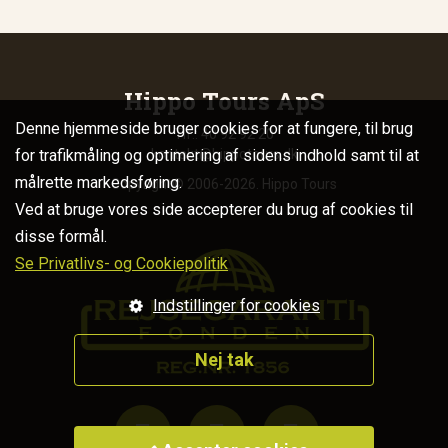
Hippo Tours ApS
Denne hjemmeside bruger cookies for at fungere, til brug
Tlf.: 40 92 92 20
for trafikmåling og optimering af sidens indhold samt til at
kontakt@hippotours.dk
målrette markedsføring.
Copyright© 2006-2026. Hippo Tours
Ved at bruge vores side accepterer du brug af cookies til
disse formål.
Se Privatlivs- og Cookiepolitik
Indstillinger for cookies
Nej tak


