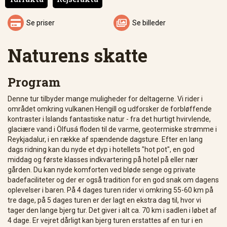


Se priser
Se billeder
Naturens skatte
Program
Denne tur tilbyder mange muligheder for deltagerne. Vi rider i
området omkring vulkanen Hengill og udforsker de forbløffende
kontraster i Islands fantastiske natur - fra det hurtigt hvirvlende,
glaciære vand i Ölfusá floden til de varme, geotermiske strømme i
Reykjadalur, i en række af spændende dagsture. Efter en lang
dags ridning kan du nyde et dyp i hotellets "hot pot", en god
middag og første klasses indkvartering på hotel på eller nær
gården. Du kan nyde komforten ved bløde senge og private
badefaciliteter og der er også tradition for en god snak om dagens
oplevelser i baren. På 4 dages turen rider vi omkring 55-60 km på
tre dage, på 5 dages turen er der lagt en ekstra dag til, hvor vi
tager den lange bjerg tur. Det giver i alt ca. 70 km i sadlen i løbet af
4 dage. Er vejret dårligt kan bjerg turen erstattes af en tur i en