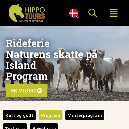

Rideferie
Naturens skatte på
Island
Program
SE VIDEO

Kort og godt
Program
Vinterprogram
Turfakta
Rejsefakta