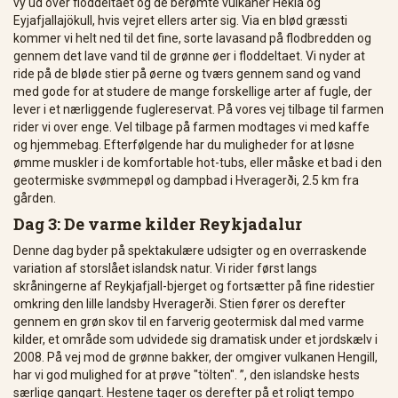
vy ud over floddeltaet og de berømte vulkaner Hekla og
Eyjafjallajökull, hvis vejret ellers arter sig. Via en blød græssti
kommer vi helt ned til det fine, sorte lavasand på flodbredden og
gennem det lave vand til de grønne øer i floddeltaet. Vi nyder at
ride på de bløde stier på øerne og tværs gennem sand og vand
med gode for at studere de mange forskellige arter af fugle, der
lever i et nærliggende fuglereservat. På vores vej tilbage til farmen
rider vi over enge. Vel tilbage på farmen modtages vi med kaffe
og hjemmebag. Efterfølgende har du muligheder for at løsne
ømme muskler i de komfortable hot-tubs, eller måske et bad i den
geotermiske svømmepøl og dampbad i Hveragerði, 2.5 km fra
gården.
Dag 3: De varme kilder Reykjadalur
Denne dag byder på spektakulære udsigter og en overraskende
variation af storslået islandsk natur. Vi rider først langs
skråningerne af Reykjafjall-bjerget og fortsætter på fine ridestier
omkring den lille landsby Hveragerði. Stien fører os derefter
gennem en grøn skov til en farverig geotermisk dal med varme
kilder, et område som udvidede sig dramatisk under et jordskælv i
2008. På vej mod de grønne bakker, der omgiver vulkanen Hengill,
har vi god mulighed for at prøve "tölten". ”, den islandske hests
særlige gangart. Hestene tager os derefter på et roligt tempo