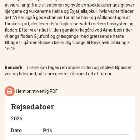
at være langt fra civilisationen og nyde en spektakulær udsigt over
bjergene og vulkanerne Hekla og Eyjafjallajökull, hvis vejret tillader
det. Vi har også gode chancer for at se hav- og vådlandsfugle af
forskellig art, der lever i Flói-fuglereservatet mellem havkysten og
floden. Efter vi er nået til den gamle kirkegård ved Arnarbæli rider
vi langs floden Gljúfurá og græsgange med græssende heste
tilbage til gården Bussen kører dig tilbage til Reykjavik omkring kl.
16:15.
Bemærk:
Turene kan tages i en anden orden og vil blive tilpasset
vejr og tidevand, så I som gæster får mest ud af turene

Hent print-venlig PDF
Rejsedatoer
2026
Dato
Pris