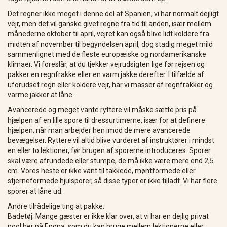
Det regner ikke meget i denne del af Spanien, vi har normalt dejligt
vejr, men det vil ganske givet regne fra tid til anden, især mellem
månederne oktober til april, vejret kan også blive lidt koldere fra
midten af ​​november til begyndelsen april, dog stadig meget mild
sammenlignet med de fleste europæiske og nordamerikanske
klimaer. Vi foreslår, at du tjekker vejrudsigten lige før rejsen og
pakker en regnfrakke eller en varm jakke derefter. I tilfælde af
uforudset regn eller koldere vejr, har vi masser af regnfrakker og
varme jakker at låne.
Avancerede og meget vante ryttere vil måske sætte pris på
hjælpen af ​​en lille spore til dressurtimerne, især for at definere
hjælpen, når man arbejder hen imod de mere avancerede
bevægelser. Ryttere vil altid blive vurderet af instruktører i mindst
en eller to lektioner, før brugen af ​​sporerne introduceres. Sporer
skal være afrundede eller stumpe, de må ikke være mere end 2,5
cm. Vores heste er ikke vant til takkede, møntformede eller
stjerneformede hjulsporer, så disse typer er ikke tilladt. Vi har flere
sporer at låne ud.
Andre tilrådelige ting at pakke:
Badetøj. Mange gæster er ikke klar over, at vi har en dejlig privat
pool her på Epona, som du kan bruge mellem lektionerne eller