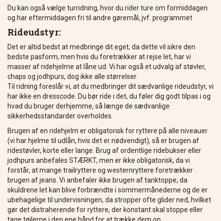
Du kan også vælge turridning, hvor du rider ture om formiddagen
og har eftermiddagen fri til andre gøremål, jvf. programmet
Rideudstyr:
Det er altid bedst at medbringe dit eget, da dette vil sikre den
bedste pasform, men hvis du foretrækker at rejse let, har vi
masser af ridehjelme at låne ud. Vi har også et udvalg af støvler,
chaps og jodhpurs, dog ikke alle størrelser.
Til ridning foreslår vi, at du medbringer dit sædvanlige rideudstyr, vi
har ikke en dresscode. Du bør ride i det, du føler dig godt tilpas i og
hvad du bruger derhjemme, så længe de sædvanlige
sikkerhedsstandarder overholdes.
Brugen af ​​en ridehjelm er obligatorisk for ryttere på alle niveauer
(vi har hjelme til udlån, hvis det er nødvendigt), så er brugen af ​​
ridestøvler, korte eller lange. Brug af ordentlige ridebukser eller
jodhpurs anbefales STÆRKT, men er ikke obligatorisk, da vi
forstår, at mange trailryttere og westernryttere foretrækker
brugen af ​​jeans. Vi anbefaler ikke brugen af ​​tanktoppe, da
skuldrene let kan blive forbrændte i sommermånederne og de er
ubehagelige til undervisningen, da stropper ofte glider ned, hvilket
gør det distraherende for ryttere, der konstant skal stoppe eller
tage tøjlerne i den ene hånd for at trække dem op .