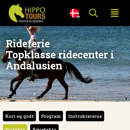

Rideferie
Topklasse ridecenter i
Andalusien
Kort og godt
Program
Instruktørerne
Turfakta
Rejsefakta