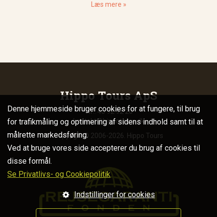
Læs mere »
Hippo Tours ApS
Denne hjemmeside bruger cookies for at fungere, til brug
Tlf.: 40 92 92 20
for trafikmåling og optimering af sidens indhold samt til at
kontakt@hippotours.dk
målrette markedsføring.
Copyright© 2006-2026. Hippo Tours
Ved at bruge vores side accepterer du brug af cookies til
disse formål.
Se Privatlivs- og Cookiepolitik
Indstillinger for cookies