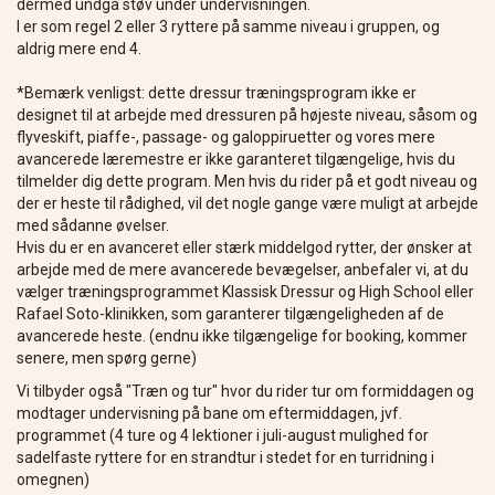
dermed undgå støv under undervisningen.
I er som regel 2 eller 3 ryttere på samme niveau i gruppen, og
aldrig mere end 4.
*Bemærk venligst: dette dressur træningsprogram ikke er
designet til at arbejde med dressuren på højeste niveau, såsom og
flyveskift, piaffe-, passage- og galoppiruetter og vores mere
avancerede læremestre er ikke garanteret tilgængelige, hvis du
tilmelder dig dette program. Men hvis du rider på et godt niveau og
der er heste til rådighed, vil det nogle gange være muligt at arbejde
med sådanne øvelser.
Hvis du er en avanceret eller stærk middelgod rytter, der ønsker at
arbejde med de mere avancerede bevægelser, anbefaler vi, at du
vælger træningsprogrammet Klassisk Dressur og High School eller
Rafael Soto-klinikken, som garanterer tilgængeligheden af de
avancerede heste. (endnu ikke tilgængelige for booking, kommer
senere, men spørg gerne)
Vi tilbyder også "Træn og tur" hvor du rider tur om formiddagen og
modtager undervisning på bane om eftermiddagen, jvf.
programmet (4 ture og 4 lektioner i juli-august mulighed for
sadelfaste ryttere for en strandtur i stedet for en turridning i
omegnen)