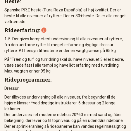
Heste:
Spanske P.R.E heste (Pura Raza Española) af høj kvalitet. Der er
heste til alle niveauer af ryttere. Der er 30+ heste. De er alle meget
veltrænede.
Rideerfaring:

1-5. Der gives kompetent undervisning til alle niveauer af ryttere,
fra den uerfarne rytter til meget erfarne og dygtige dressur
ryttere. Af hensyn til hestene er der en vægtgrænse på 85 kg.
På "Træn og tur" og turridning skal du have niveauet 3 eller bedre,
være sadelfast i alle tempi og have lidt erfaring med turrdining.
Max. vægten er her 95 kg
Rideprogrammer:
Dressur:
Der tilbydes undervisning på alle niveauer, fra begynder til de
højere klasser *ved dygtige instruktører. 6 dressur og 2 longe
lektioner.
Der undervises i et moderne ridehus 20*60 m med sand og fiber
belægning, der lever op til topniveau og på en udendørs ridebane.
Der er sprinkleranlæg så ridebanerne kan vandes regelmæssigt og