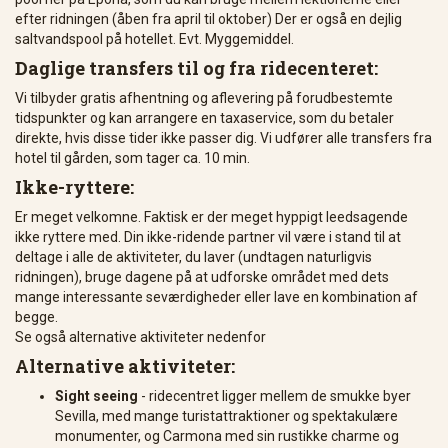
efter ridningen (åben fra april til oktober) Der er også en dejlig
saltvandspool på hotellet. Evt. Myggemiddel.
Daglige transfers til og fra ridecenteret:
Vi tilbyder gratis afhentning og aflevering på forudbestemte
tidspunkter og kan arrangere en taxaservice, som du betaler
direkte, hvis disse tider ikke passer dig. Vi udfører alle transfers fra
hotel til gården, som tager ca. 10 min.
Ikke-ryttere:
Er meget velkomne. Faktisk er der meget hyppigt leedsagende
ikke ryttere med. Din ikke-ridende partner vil være i stand til at
deltage i alle de aktiviteter, du laver (undtagen naturligvis
ridningen), bruge dagene på at udforske området med dets
mange interessante seværdigheder eller lave en kombination af
begge.
Se også alternative aktiviteter nedenfor
Alternative aktiviteter:
Sight seeing
- ridecentret ligger mellem de smukke byer
Sevilla, med mange turistattraktioner og spektakulære
monumenter, og Carmona med sin rustikke charme og