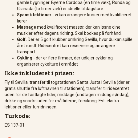
gamle bygninger. Byerne Cordoba (en time væk), Ronda og
Granada (to timer væk) er ideelle til dagsture.
Spansk lektioner
- vi kan arrangere kurser med kvalificeret
lærer
Massage
med kvalificeret massør, der kan løsne dine
muskler efter dagens ridning. Skal bookes på forhånd.
Golf.
Der er 5 golf klubber omkring Sevilla, hvor du kan spille
året rundt. Ridecentret kan reservere og arrangere
transport.
Cykling
- der er flere firmaer, der udlejer cykler og
organiserer cykelture i området
Ikke inkluderet i prisen:
Fly til Sevilla, transfer til togstationen Santa Justa i Sevilla (der er
gratis shuttle fra lufthavnen til stationen), transfer til ridecentret
uden for de fastlagte tider, middage (undtagen middag søndag),
drikke og snacks uden for måltiderne, forsikring. Evt. ekstra
lektioner elller turridningen.
Turkode:
ES 137-01